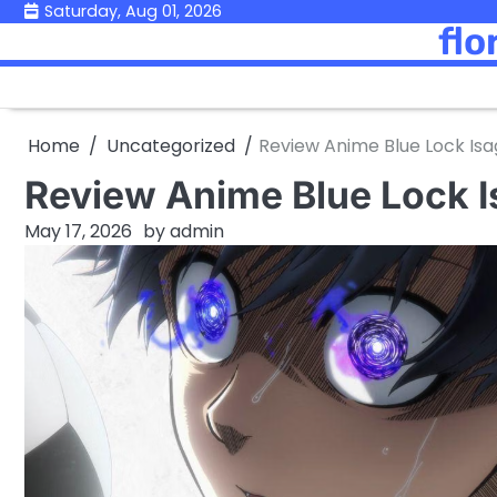
Skip
Saturday, Aug 01, 2026
flo
to
content
Home
Uncategorized
Review Anime Blue Lock Isagi
Review Anime Blue Lock Is
May 17, 2026
by
admin