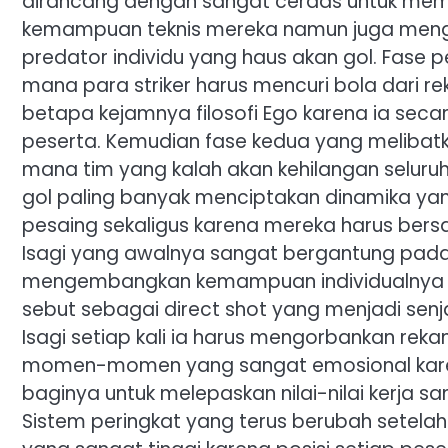
dirancang dengan sangat cerdas untuk mem
kemampuan teknis mereka namun juga mengu
predator individu yang haus akan gol. Fase
mana para striker harus mencuri bola dari r
betapa kejamnya filosofi Ego karena ia sec
peserta. Kemudian fase kedua yang melibatk
mana tim yang kalah akan kehilangan selur
gol paling banyak menciptakan dinamika ya
pesaing sekaligus karena mereka harus bers
Isagi yang awalnya sangat bergantung pad
mengembangkan kemampuan individualnya ya
sebut sebagai direct shot yang menjadi senja
Isagi setiap kali ia harus mengorbankan reka
momen-momen yang sangat emosional karen
baginya untuk melepaskan nilai-nilai kerja 
Sistem peringkat yang terus berubah setel