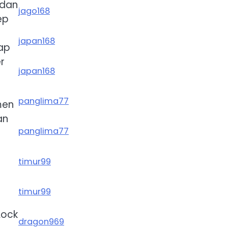
 dan
jago168
ep
japan168
iap
r
japan168
panglima77
men
an
panglima77
timur99
timur99
Lock
dragon969