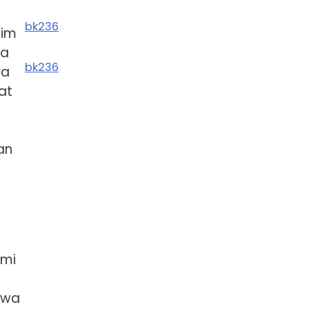
bk236
tim
ma
bk236
ya
at
an
emi
hwa