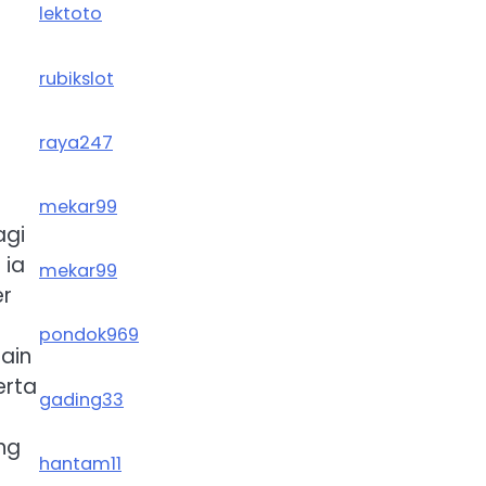
lektoto
rubikslot
raya247
mekar99
agi
 ia
mekar99
er
pondok969
ain
erta
gading33
ng
hantam11