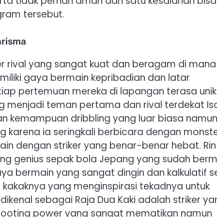
erta tidak pernah aman dan satu kesalahan bisa
gram tersebut.
arisma
er rival yang sangat kuat dan beragam di mana
miliki gaya bermain kepribadian dan latar
iap pertemuan mereka di lapangan terasa unik
g menjadi teman pertama dan rival terdekat Is
an kemampuan dribbling yang luar biasa namun
ing karena ia seringkali berbicara dengan monst
ain dengan striker yang benar-benar hebat. Rin
 sang genius sepak bola Jepang yang sudah berm
ya bermain yang sangat dingin dan kalkulatif s
kakaknya yang menginspirasi tekadnya untuk
dikenal sebagai Raja Dua Kaki adalah striker ya
 shooting power yang sangat mematikan namun