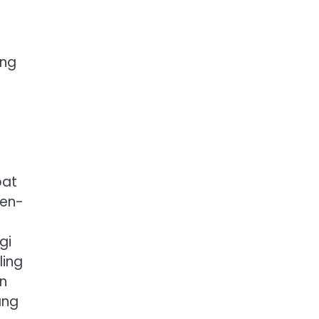
ang
pat
men-
n
gi
ling
n
ang