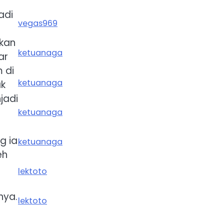
adi
vegas969
kkan
ketuanaga
ar
 di
ketuanaga
ak
jadi
ketuanaga
g ia
ketuanaga
eh
lektoto
nya.
lektoto