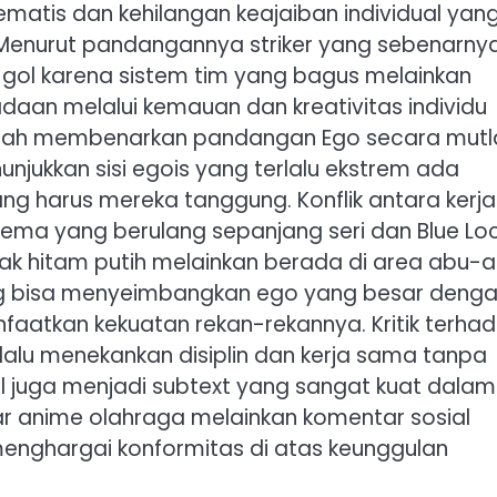
ematis dan kehilangan keajaiban individual yan
 Menurut pandangannya striker yang sebenarny
gol karena sistem tim yang bagus melainkan
daan melalui kemauan dan kreativitas individu
pernah membenarkan pandangan Ego secara mutl
nunjukkan sisi egois yang terlalu ekstrem ada
ng harus mereka tanggung. Konflik antara kerja
 tema yang berulang sepanjang seri dan Blue Lo
ak hitam putih melainkan berada di area abu-
ang bisa menyeimbangkan ego yang besar deng
atkan kekuatan rekan-rekannya. Kritik terha
lalu menekankan disiplin dan kerja sama tanpa
al juga menjadi subtext yang sangat kuat dalam
dar anime olahraga melainkan komentar sosial
enghargai konformitas di atas keunggulan