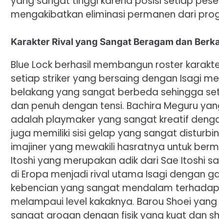
yang sangat tinggi karena posisi setiap pes
mengakibatkan eliminasi permanen dari pro
Karakter Rival yang Sangat Beragam dan Berk
Blue Lock berhasil membangun roster karakt
setiap striker yang bersaing dengan Isagi me
belakang yang sangat berbeda sehingga set
dan penuh dengan tensi. Bachira Meguru yan
adalah playmaker yang sangat kreatif deng
juga memiliki sisi gelap yang sangat disturb
imajiner yang mewakili hasratnya untuk berm
Itoshi yang merupakan adik dari Sae Itoshi
di Eropa menjadi rival utama Isagi dengan ga
kebencian yang sangat mendalam terhadap 
melampaui level kakaknya. Barou Shoei yang 
sangat arogan dengan fisik yang kuat dan