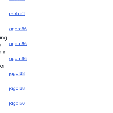
mekar11
agam66
ang
agam66
i
ini
agam66
ar
jago168
jago168
jago168