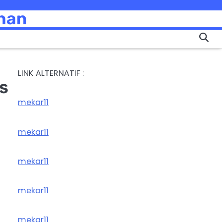
ihan
LINK ALTERNATIF :
is
mekar11
mekar11
mekar11
mekar11
mekar11