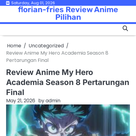
Skip
Saturday, Aug 01, 2026
florian-fries Review Anime
to
Pilihan
content
Home
Uncategorized
Review Anime My Hero Academia Season 8
Pertarungan Final
Review Anime My Hero
Academia Season 8 Pertarungan
Final
May 21, 2026
by
admin