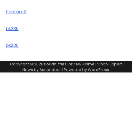
hantam11
bk236
bk236
Copyright © 2026
florian-fries Review Anime Pilihan
| Expert
News by
Ascendoor
| Powered by
WordPress
.