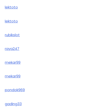
lektoto
lektoto
rubikslot
raya247
mekar99
mekar99
pondok969
gading33