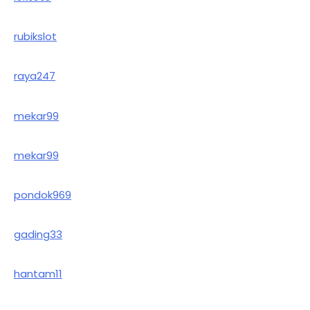
rubikslot
raya247
mekar99
mekar99
pondok969
gading33
hantam11