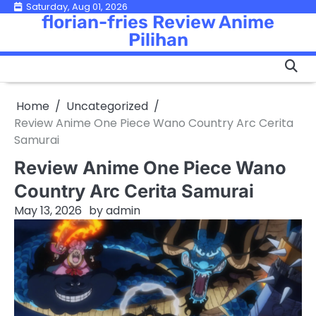
Skip
Saturday, Aug 01, 2026
florian-fries Review Anime
to
Pilihan
content
Home
Uncategorized
Review Anime One Piece Wano Country Arc Cerita
Samurai
Review Anime One Piece Wano
Country Arc Cerita Samurai
May 13, 2026
by
admin