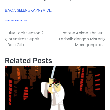
BACA SELENGKAPNYA DI..
UNCATEGORIZED
Blue Lock Season 2
Review Anime Thriller
Post
Intensitas Sepak
Terbaik dengan Misteri
navigation
Bola Gila
Menegangkan
Related Posts