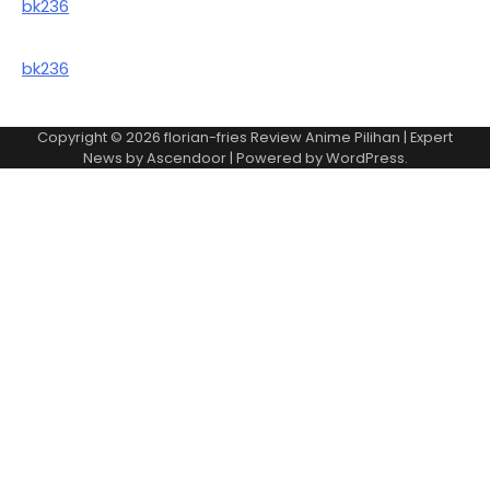
bk236
bk236
Copyright © 2026
florian-fries Review Anime Pilihan
| Expert
News by
Ascendoor
| Powered by
WordPress
.